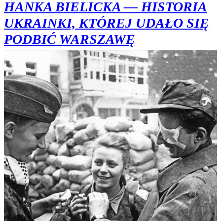
HANKA BIELICKA — HISTORIA
UKRAINKI, KTÓREJ UDAŁO SIĘ
PODBIĆ WARSZAWĘ