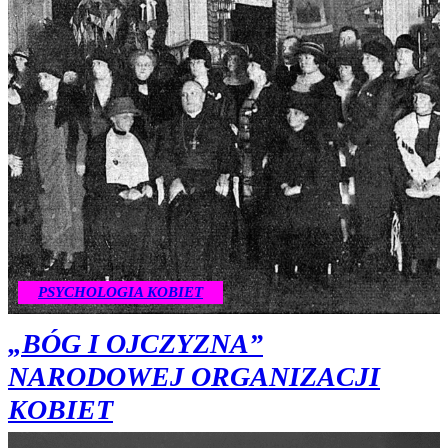
PSYCHOLOGIA KOBIET
„BÓG I OJCZYZNA”
NARODOWEJ ORGANIZACJI
KOBIET