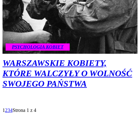
PSYCHOLOGIA KOBIET
WARSZAWSKIE KOBIETY,
KTÓRE WALCZYŁY O WOLNOŚĆ
SWOJEGO PAŃSTWA
1
2
3
4
Strona 1 z 4