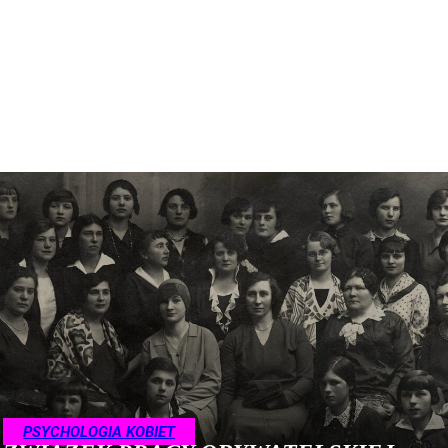
PSYCHOLOGIA KOBIET
RESTAURACJE
SALONY URODY
STYL I URODA
ŻYCIE NA ŚWIECIE
РЕСТОРАНЫ
САЛОНЫ КРАСОТЫ
PSYCHOLOGIA KOBIET