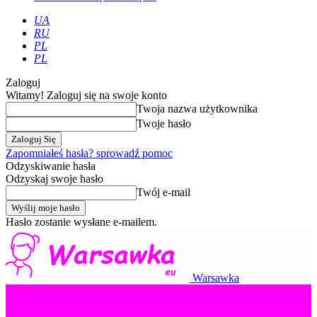
UA
RU
PL
PL
Zaloguj
Witamy! Zaloguj się na swoje konto
Twoja nazwa użytkownika
Twoje hasło
Zapomniałeś hasła? sprowadź pomoc
Odzyskiwanie hasła
Odzyskaj swoje hasło
Twój e-mail
Hasło zostanie wysłane e-mailem.
Warsawka