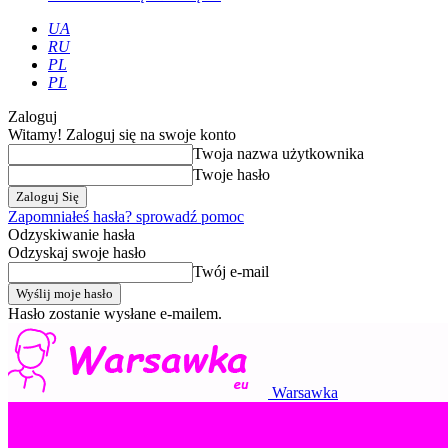
UA
RU
PL
PL
Zaloguj
Witamy! Zaloguj się na swoje konto
Twoja nazwa użytkownika
Twoje hasło
Zapomniałeś hasła? sprowadź pomoc
Odzyskiwanie hasła
Odzyskaj swoje hasło
Twój e-mail
Hasło zostanie wysłane e-mailem.
Warsawka