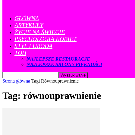
GŁÓWNA
ARTYKUŁY
ŻYCIE NA ŚWIECIE
PSYCHOLOGIA KOBIET
STYL I URODA
ТОП
NAJLEPSZE RESTAURACJE
NAJLEPSZE SALONY PIĘKNOŚCI
Strona główna
Tagi
Równouprawnienie
Tag: równouprawnienie