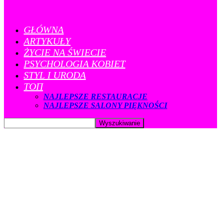
GŁÓWNA
ARTYKUŁY
ŻYCIE NA ŚWIECIE
PSYCHOLOGIA KOBIET
STYL I URODA
ТОП
NAJLEPSZE RESTAURACJE
NAJLEPSZE SALONY PIĘKNOŚCI