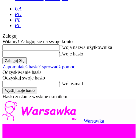
UA
RU
PL
PL
Zaloguj
Witamy! Zaloguj się na swoje konto
Twoja nazwa użytkownika
Twoje hasło
Zapomniałeś hasła? sprowadź pomoc
Odzyskiwanie hasła
Odzyskaj swoje hasło
Twój e-mail
Hasło zostanie wysłane e-mailem.
Warsawka